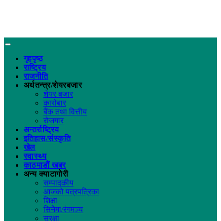
गृहपृष्ठ
राष्ट्रिय
राजनीति
अर्थतन्त्र/शेयरबजार
शेयर बजार
कारोबार
बैंक तथा वित्तीय
रोजगार
अन्तर्राष्ट्रिय
इतिहास/संस्कृति
खेल
स्वास्थ्य
काठमाडौं खबर
अन्य क्याटागोरी
सम्पादकीय
आजको पत्रपत्रिका
शिक्षा
सिनेमा/रंगमञ्च
सुरक्षा