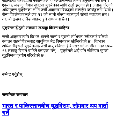
पाइलटको त्रुटिदेखि मेकानिकल विफलतासम्मको विषय अनुसन्धानमा छन् ।
एफ-१६ लडाकु विमान दुर्घटना युक्रेनका लागि ठूलो झट्का हो। लडाकु जेटको
अधिग्रहण युक्रेनका लागि रुसी आक्रमणविरुद्धको लडाइँमा कोसेढुङ्गा थियो।
सैन्य विश्लेषकहरूले एफ-१६ को सानो संख्या महत्त्वपूर्ण रहेको बताएका छन्।
तर, यो द्वन्द्वमा टर्निङ प्वाइन्ट हुने सम्भावना छैन।
युक्रेनलाई ठूलो संख्यामा लडाकु विमान चाहिन्छ
रूसी आक्रमणपछि किभले आफ्नो सानो र पुरानो सोभियत फ्लीटलाई बलियो
बनाउन सहयोगीहरूबाट आधुनिक जेट विमानहरू खोजिरहेको छ। किभका
अधिकारीहरूले युक्रेनलाई रुसी वायु शक्तिलाई बेअसर गर्न कम्तीमा १३० एफ–
१६ लडाकु विमान चाहिने बताएका छन् । युक्रेनले अझै पनि सोभियत युगको
युद्धविमान प्रयोग गरिरहेको छ।
कमेन्ट गर्नुहोस्
सम्बन्धित समाचार
भारत र पाकिस्तानबीच युद्धविराम, सोमबार थप वार्ता
गर्ने