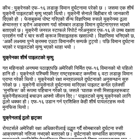
कीभ : युक्रेनको एफ–१६ लडाकु विमान दुर्घटनामा परेको छ । जसमा एक शीर्ष
युक्रेनी पाइलटको मृत्यु भएको थियो। युक्रेनी सेनाले बिहीबार यो जानकारी
दिएको हो । फेसबुकमा पोष्ट गरिएको सैन्य विज्ञप्तिमा रुसले युक्रेनमा ठूला
क्षेप्यास्त्र र ड्रोन आक्रमण गर्दा सोमबार लडाकु विमान दुर्घटनाग्रस्त भएको
बताएको छ। युक्रेनी जनरल स्टाफले रिपोर्ट गरेअनुसार एफ-१६ ले उच्च दक्षता
प्रदर्शन गर्यो र चार रूसी क्रूज मिसाइलहरू खसाल्यो। विज्ञप्तिमा भनिएको छ,
‘अर्को लक्ष्यमा पुग्ने क्रममा एउटा विमानसँग सम्पर्क टुट्यो। पछि विमान दुर्घटना
भएको र पाइलटको मृत्यु भएको थाहा भयो ।
युक्रेनका शीर्ष पाइलटको मृत्यु
गत महिनाको अन्त्यमा पठाइएपछि अमेरिकी निर्मित एफ-१६ विमानको यो पहिलो
हानि हो। युक्रेनले पश्चिमी मित्र राष्ट्रहरूबाट कम्तीमा ६ वटा लडाकु विमान
प्राप्त गरेको थियो। युक्रेनको रक्षा मन्त्रालयले दुर्घटनाको अनुसन्धान सुरु
गरेको छ । युक्रेनी वायुसेनाले दुर्घटनामा मारिएका पाइलट कर्नल एलेक्सी
‘मुनफिस’ को रूपमा पहिचान गरेको छ, जसले ‘घातक रुसी मिसाइलहरूबाट
युक्रेनीहरूलाई बचाउन आफ्नो जीवन दिए।’ पाइलटको मृत्यु युक्रेनको लागि
ठूलो धक्का हो। एफ-१६ उडान गर्न प्रशिक्षित केही शीर्ष पायलटहरू मध्ये
मुनफिस थियो।
युक्रेनलाई ठूलो झट्का
रोयटर्सले अमेरिकी रक्षा अधिकारीलाई उद्धृत गर्दै सोमबारको दुर्घटना रुसी
आक्रमणको नतिजा नभएको बताएको छ। दुर्घटनाको सम्भावित कारणहरू