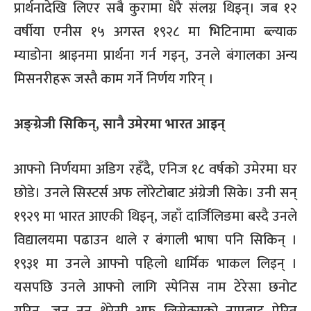
प्रार्थनादेखि लिएर सबै कुरामा धेरै संलग्न थिइन्। जब १२
वर्षीया एनीस १५ अगस्त १९२८ मा भिटिनामा ब्ल्याक
म्याडोना श्राइनमा प्रार्थना गर्न गइन्, उनले बंगालका अन्य
मिसनरीहरू जस्तै काम गर्ने निर्णय गरिन् ।
अङ्ग्रेजी सिकिन्, सानै उमेरमा भारत आइन्
आफ्नो निर्णयमा अडिग रहँदै, एनिज १८ वर्षको उमेरमा घर
छोडे। उनले सिस्टर्स अफ लोरेटोबाट अंग्रेजी सिके। उनी सन्
१९२९ मा भारत आएकी थिइन्, जहाँ दार्जिलिङमा बस्दै उनले
विद्यालयमा पढाउन थाले र बंगाली भाषा पनि सिकिन् ।
१९३१ मा उनले आफ्नो पहिलो धार्मिक भाकल लिइन् ।
यसपछि उनले आफ्नो लागि स्पेनिस नाम टेरेसा छनोट
गरिन्, जुन नन थेरेसी अफ लिसेक्सको नामबाट प्रेरित