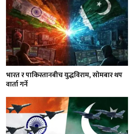
भारत र पाकिस्तानबीच युद्धविराम, सोमबार थप
वार्ता गर्ने