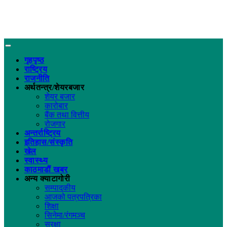
गृहपृष्ठ
राष्ट्रिय
राजनीति
अर्थतन्त्र/शेयरबजार
शेयर बजार
कारोबार
बैंक तथा वित्तीय
रोजगार
अन्तर्राष्ट्रिय
इतिहास/संस्कृति
खेल
स्वास्थ्य
काठमाडौं खबर
अन्य क्याटागोरी
सम्पादकीय
आजको पत्रपत्रिका
शिक्षा
सिनेमा/रंगमञ्च
सुरक्षा