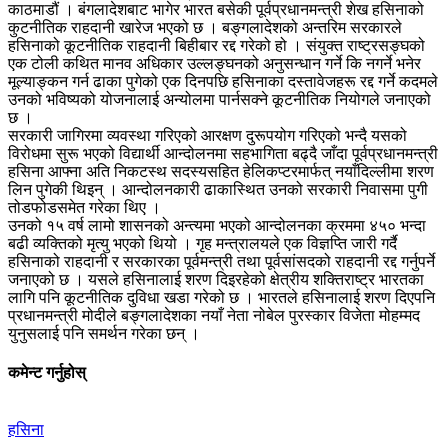
काठमाडौं । बंगलादेशबाट भागेर भारत बसेकी पूर्वप्रधानमन्त्री शेख हसिनाको
कुटनीतिक राहदानी खारेज भएको छ । बङ्गलादेशको अन्तरिम सरकारले
हसिनाको कूटनीतिक राहदानी बिहीबार रद्द गरेको हो । संयुक्त राष्ट्रसङ्घको
एक टोली कथित मानव अधिकार उल्लङ्घनको अनुसन्धान गर्ने कि नगर्ने भनेर
मूल्याङ्कन गर्न ढाका पुगेको एक दिनपछि हसिनाका दस्तावेजहरू रद्द गर्ने कदमले
उनको भविष्यको योजनालाई अन्योलमा पार्नसक्ने कूटनीतिक नियोगले जनाएको
छ ।
सरकारी जागिरमा व्यवस्था गरिएको आरक्षण दुरूपयोग गरिएको भन्दै यसको
विरोधमा सुरू भएको विद्यार्थी आन्दोलनमा सहभागिता बढ्दै जाँदा पूर्वप्रधानमन्त्री
हसिना आफ्ना अति निकटस्थ सदस्यसहित हेलिकप्टरमार्फत् नयाँदिल्लीमा शरण
लिन पुगेकी थिइन् । आन्दोलनकारी ढाकास्थित उनको सरकारी निवासमा पुगी
तोडफोडसमेत गरेका थिए ।
उनको १५ वर्ष लामो शासनको अन्त्यमा भएको आन्दोलनका क्रममा ४५० भन्दा
बढी व्यक्तिको मृत्यु भएको थियो । गृह मन्त्रालयले एक विज्ञप्ति जारी गर्दै
हसिनाको राहदानी र सरकारका पूर्वमन्त्री तथा पूर्वसांसदको राहदानी रद्द गर्नुपर्ने
जनाएको छ । यसले हसिनालाई शरण दिइरहेको क्षेत्रीय शक्तिराष्ट्र भारतका
लागि पनि कूटनीतिक दुविधा खडा गरेको छ । भारतले हसिनालाई शरण दिएपनि
प्रधानमन्त्री मोदीले बङ्गलादेशका नयाँ नेता नोबेल पुरस्कार विजेता मोहम्मद
युनुसलाई पनि समर्थन गरेका छन् ।
कमेन्ट गर्नुहोस्
हसिना