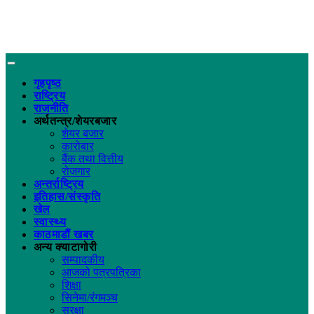
गृहपृष्ठ
राष्ट्रिय
राजनीति
अर्थतन्त्र/शेयरबजार
शेयर बजार
कारोबार
बैंक तथा वित्तीय
रोजगार
अन्तर्राष्ट्रिय
इतिहास/संस्कृति
खेल
स्वास्थ्य
काठमाडौं खबर
अन्य क्याटागोरी
सम्पादकीय
आजको पत्रपत्रिका
शिक्षा
सिनेमा/रंगमञ्च
सुरक्षा