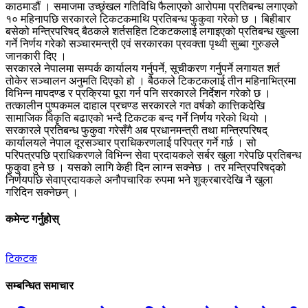
काठमाडौं । समाजमा उच्छृंखल गतिविधि फैलाएको आरोपमा प्रतिबन्ध लगाएको
१० महिनापछि सरकारले टिकटकमाथि प्रतिबन्ध फुकुवा गरेको छ । बिहीबार
बसेको मन्त्रिपरिषद् बैठकले शर्तसहित टिकटकलाई लगाइएको प्रतिबन्ध खुल्ला
गर्ने निर्णय गरेको सञ्चारमन्त्री एवं सरकारका प्रवक्ता पृथ्वी सुब्बा गुरुङले
जानकारी दिए ।
सरकारले नेपालमा सम्पर्क कार्यालय गर्नुपर्ने, सूचीकरण गर्नुपर्ने लगायत शर्त
तोकेर सञ्चालन अनुमति दिएको हो । बैठकले टिकटकलाई तीन महिनाभित्रमा
विभिन्न मापदण्ड र प्रक्रिया पूरा गर्न पनि सरकारले निर्देशन गरेको छ ।
तत्कालीन पुष्पकमल दाहाल प्रचण्ड सरकारले गत वर्षको कात्तिकदेखि
सामाजिक विकृति बढाएको भन्दै टिकटक बन्द गर्ने निर्णय गरेको थियो ।
सरकारले प्रतिबन्ध फुकुवा गरेसँगै अब प्रधानमन्त्री तथा मन्त्रिपरिषद्
कार्यालयले नेपाल दूरसञ्चार प्राधिकरणलाई परिपत्र गर्ने गर्छ । सो
परिपत्रपछि प्राधिकरणले विभिन्न सेवा प्रदायकले सर्बर खुला गरेपछि प्रतिबन्ध
फुकुवा हुने छ । यसको लागि केही दिन लाग्न सक्नेछ । तर मन्त्रिपरिषद्को
निर्णयपछि सेवाप्रदायकले अनौपचारिक रुपमा भने शुक्रबारदेखि नै खुला
गरिदिन सक्नेछन् ।
कमेन्ट गर्नुहोस्
टिकटक
सम्बन्धित समाचार