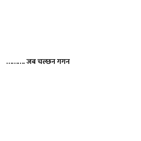
………. जब चल्छन गगन