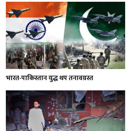
भारत-पाकिस्तान युद्ध थप तनावग्रस्त