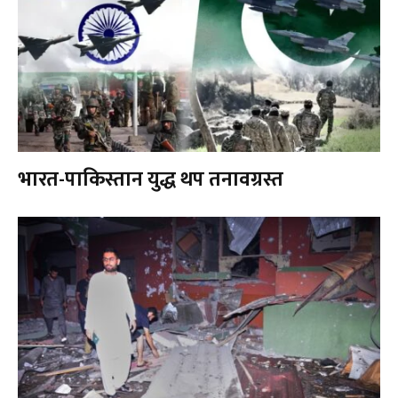
भारत-पाकिस्तान युद्ध थप तनावग्रस्त