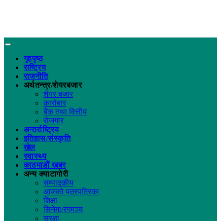
गृहपृष्ठ
राष्ट्रिय
राजनीति
अर्थतन्त्र/शेयरबजार
शेयर बजार
कारोबार
बैंक तथा वित्तीय
रोजगार
अन्तर्राष्ट्रिय
इतिहास/संस्कृति
खेल
स्वास्थ्य
काठमाडौं खबर
अन्य क्याटागोरी
सम्पादकीय
आजको पत्रपत्रिका
शिक्षा
सिनेमा/रंगमञ्च
सुरक्षा