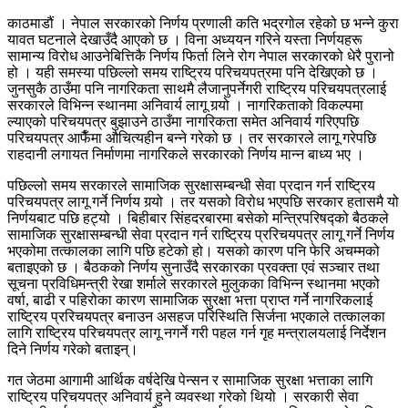
काठमाडौं । नेपाल सरकारको निर्णय प्रणाली कति भद्रगोल रहेको छ भन्ने कुरा
यावत घटनाले देखाउँदै आएको छ । विना अध्ययन गरिने यस्ता निर्णयहरू
सामान्य विरोध आउनेबित्तिकै निर्णय फिर्ता लिने रोग नेपाल सरकारको धेरै पुरानो
हो । यही समस्या पछिल्लो समय राष्ट्रिय परिचयपत्रमा पनि देखिएको छ ।
जुनसुकै ठाउँमा पनि नागरिकता साथमै लैजानुपर्नेगरी राष्ट्रिय परिचयपत्रलाई
सरकारले विभिन्न स्थानमा अनिवार्य लागू गर्‍यो । नागरिकताको विकल्पमा
ल्याएको परिचयपत्र बुझाउने ठाउँमा नागरिकता समेत अनिवार्य गरिएपछि
परिचयपत्र आफैँमा औचित्यहीन बन्ने गरेको छ । तर सरकारले लागू गरेपछि
राहदानी लगायत निर्माणमा नागरिकले सरकारको निर्णय मान्न बाध्य भए ।
पछिल्लो समय सरकारले सामाजिक सुरक्षासम्बन्धी सेवा प्रदान गर्न राष्ट्रिय
परिचयपत्र लागू गर्ने निर्णय गर्‍यो । तर यसको विरोध भएपछि सरकार हतासमै यो
निर्णयबाट पछि हट्यो । बिहीबार सिंहदरबारमा बसेको मन्त्रिपरिषद्को बैठकले
सामाजिक सुरक्षासम्बन्धी सेवा प्रदान गर्न राष्ट्रिय प्ररिचयपत्र लागू गर्ने निर्णय
भएकोमा तत्कालका लागि पछि हटेको हो। यसको कारण पनि फेरि अचम्मको
बताइएको छ । बैठकको निर्णय सुनाउँदै सरकारका प्रवक्ता एवं सञ्चार तथा
सूचना प्रविधिमन्त्री रेखा शर्माले सरकारले मुलुकका विभिन्न स्थानमा भएको
वर्षा, बाढी र पहिरोका कारण सामाजिक सुरक्षा भत्ता प्राप्त गर्ने नागरिकलाई
राष्ट्रिय प्ररिचयपत्र बनाउन असहज परिस्थिति सिर्जना भएकाले तत्कालका
लागि राष्ट्रिय परिचयपत्र लागू नगर्ने गरी पहल गर्न गृह मन्त्रालयलाई निर्देशन
दिने निर्णय गरेको बताइन्।
गत जेठमा आगामी आर्थिक वर्षदेखि पेन्सन र सामाजिक सुरक्षा भत्ताका लागि
राष्ट्रिय परिचयपत्र अनिवार्य हुने व्यवस्था गरेको थियो । सरकारी सेवा