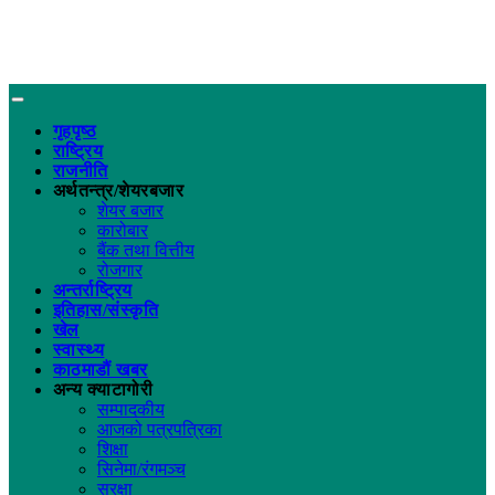
गृहपृष्ठ
राष्ट्रिय
राजनीति
अर्थतन्त्र/शेयरबजार
शेयर बजार
कारोबार
बैंक तथा वित्तीय
रोजगार
अन्तर्राष्ट्रिय
इतिहास/संस्कृति
खेल
स्वास्थ्य
काठमाडौं खबर
अन्य क्याटागोरी
सम्पादकीय
आजको पत्रपत्रिका
शिक्षा
सिनेमा/रंगमञ्च
सुरक्षा