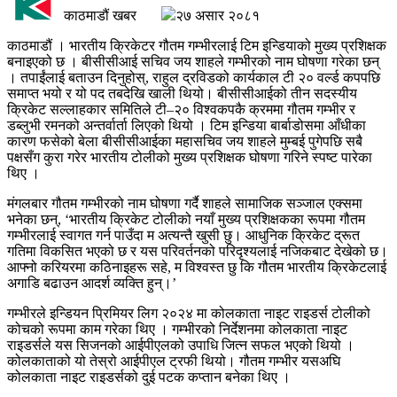
काठमाडौं खबर
२७ असार २०८१
काठमाडौं । भारतीय क्रिकेटर गौतम गम्भीरलाई टिम इन्डियाको मुख्य प्रशिक्षक
बनाइएको छ । बीसीसीआई सचिव जय शाहले गम्भीरको नाम घोषणा गरेका छन्
। तपाईंलाई बताउन दिनुहोस्, राहुल द्रविडको कार्यकाल टी २० वर्ल्ड कपपछि
समाप्त भयो र यो पद तबदेखि खाली थियो। बीसीसीआईको तीन सदस्यीय
क्रिकेट सल्लाहकार समितिले टी–२० विश्वकपकै क्रममा गौतम गम्भीर र
डब्लुभी रमनको अन्तर्वार्ता लिएको थियो । टिम इन्डिया बार्बाडोसमा आँधीका
कारण फसेको बेला बीसीसीआईका महासचिव जय शाहले मुम्बई पुगेपछि सबै
पक्षसँग कुरा गरेर भारतीय टोलीको मुख्य प्रशिक्षक घोषणा गरिने स्पष्ट पारेका
थिए ।
मंगलबार गौतम गम्भीरको नाम घोषणा गर्दै शाहले सामाजिक सञ्जाल एक्समा
भनेका छन्, ‘भारतीय क्रिकेट टोलीको नयाँ मुख्य प्रशिक्षकका रूपमा गौतम
गम्भीरलाई स्वागत गर्न पाउँदा म अत्यन्तै खुसी छु। आधुनिक क्रिकेट द्रूत
गतिमा विकसित भएको छ र यस परिवर्तनको परिदृश्यलाई नजिकबाट देखेको छ।
आफ्नो करियरमा कठिनाइहरू सहे, म विश्वस्त छु कि गौतम भारतीय क्रिकेटलाई
अगाडि बढाउन आदर्श व्यक्ति हुन्।’
गम्भीरले इन्डियन प्रिमियर लिग २०२४ मा कोलकाता नाइट राइडर्स टोलीको
कोचको रूपमा काम गरेका थिए । गम्भीरको निर्देशनमा कोलकाता नाइट
राइडर्सले यस सिजनको आईपीएलको उपाधि जित्न सफल भएको थियो ।
कोलकाताको यो तेस्रो आईपीएल ट्रफी थियो। गौतम गम्भीर यसअघि
कोलकाता नाइट राइडर्सको दुई पटक कप्तान बनेका थिए ।