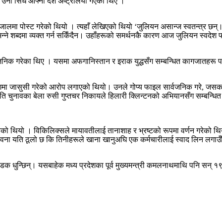
ट उनी सिधै आफ्नो देश अष्ट्रेलिया गएका थिए ।
ा पोस्ट गरेको थियो । त्यहाँ लेखिएको थियो ‘जुलियन असान्ज स्वतन्त्र छन्।’ 
 भन्ने शब्दमा व्यक्त गर्न सकिँदैन। उहाँहरूको समर्थनकै कारण आज जुलियन स्वदेश
वजनिक गरेका थिए । यसमा अफगानिस्तान र इराक युद्धसँग सम्बन्धित कागजातहरू प
ा जासुसी गरेको आरोप लगाएको थियो। उनले गोप्य फाइल सार्वजनिक गरे, जसका क
ति चुनावका बेला रुसी गुप्तचर निकायले हिलारी क्लिन्टनको अभियानसँग सम्बन्ध
ेको थियो । विकिलिक्सले मायावतीलाई तानाशाह र भ्रष्टको रूपमा वर्णन गरेको थियो।
ावना यति ठूलो छ कि तिनीहरूले खाना खानुअघि एक कर्मचारीलाई स्वाद लिन लगाउँछ
धुन्छिन्। यसबाहेक मध्य प्रदेशका पूर्व मुख्यमन्त्री कमलनाथमाथि पनि सन् १९७६