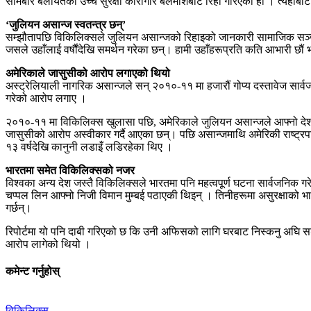
सोमबार बेलायतको उच्च सुरक्षा कारागार बेलमार्शबाट रिहा गरिएको हो । त्यहाँबा
‘जुलियन असान्ज स्वतन्त्र छन्’
सम्झौतापछि विकिलिक्सले जुलियन असान्जको रिहाइको जानकारी सामाजिक सञ्जालम
जसले उहाँलाई वर्षौंदेखि समर्थन गरेका छन्। हामी उहाँहरूप्रति कति आभारी छौं
अमेरिकाले जासुसीको आरोप लगाएको थियो
अस्ट्रेलियाली नागरिक असान्जले सन् २०१०-११ मा हजारौं गोप्य दस्तावेज सार्
गरेको आरोप लगाए ।
२०१०-११ मा विकिलिक्स खुलासा पछि, अमेरिकाले जुलियन असान्जले आफ्नो देशम
जासुसीको आरोप अस्वीकार गर्दै आएका छन्। पछि असान्जमाथि अमेरिकी राष्ट्रप
१३ वर्षदेखि कानुनी लडाइँ लडिरहेका थिए ।
भारतमा समेत विकिलिक्सको नजर
विश्वका अन्य देश जस्तै विकिलिक्सले भारतमा पनि महत्वपूर्ण घटना सार्वजनिक गर
चप्पल लिन आफ्नो निजी विमान मुम्बई पठाएकी थिइन् । तिनीहरूमा असुरक्षाको भ
गर्छन्।
रिपोर्टमा यो पनि दाबी गरिएको छ कि उनी अफिसको लागि घरबाट निस्कनु अघि सडक 
आरोप लागेको थियो ।
कमेन्ट गर्नुहोस्
विकिलिक्स