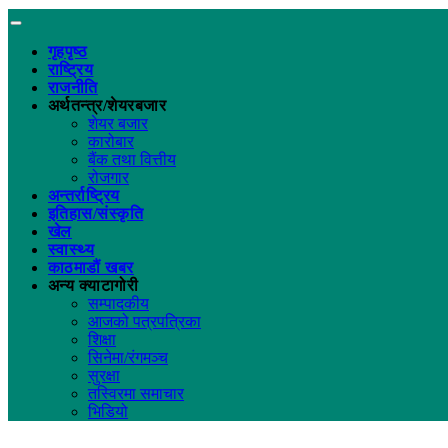
गृहपृष्ठ
राष्ट्रिय
राजनीति
अर्थतन्त्र/शेयरबजार
शेयर बजार
कारोबार
बैंक तथा वित्तीय
रोजगार
अन्तर्राष्ट्रिय
इतिहास/संस्कृति
खेल
स्वास्थ्य
काठमाडौं खबर
अन्य क्याटागोरी
सम्पादकीय
आजको पत्रपत्रिका
शिक्षा
सिनेमा/रंगमञ्च
सुरक्षा
तस्विरमा समाचार
भिडियो