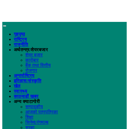
गृहपृष्ठ
राष्ट्रिय
राजनीति
अर्थतन्त्र/शेयरबजार
शेयर बजार
कारोबार
बैंक तथा वित्तीय
रोजगार
अन्तर्राष्ट्रिय
इतिहास/संस्कृति
खेल
स्वास्थ्य
काठमाडौं खबर
अन्य क्याटागोरी
सम्पादकीय
आजको पत्रपत्रिका
शिक्षा
सिनेमा/रंगमञ्च
सुरक्षा