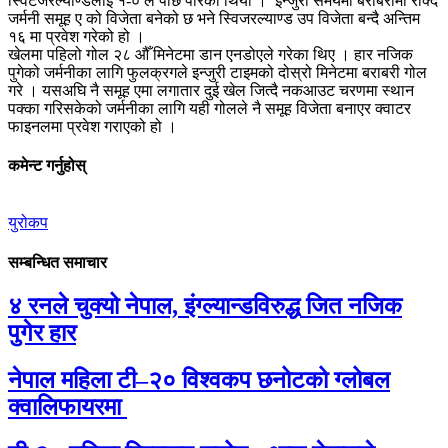
स्विटजरल्याण्डलाई १-० ले पछि पारेको थियो । इन्जुरी समयमा बराबरीमा रोक्दै
जर्मनी समूह ए को विजेता बनेको छ भने स्विजरल्याण्ड उप विजेता बन्दै अन्तिम
१६ मा प्रवेश गरेको हो ।
खेलमा पहिलो गोल २८ औँ मिनेटमा डान एनडोएले गरेका थिए । हार नजिक
पुगेको जर्मनीका लागि फुलक्रगले इन्जुरी टाइमको दोस्रो मिनेटमा बराबरी गोल
गरे । यसअघि नै समूह एमा लगातार दुई खेल जित्दै नकआउट चरणमा स्थान
पक्का गरिसकेको जर्मनीका लागि यही गोलले नै समूह विजेता बनाएर क्वाटर
फाइनलमा प्रवेश गराएको हो ।
कमेन्ट गर्नुहोस्
युरोकप
सम्बन्धित समाचार
४ रनले चुक्यो नेपाल, इंग्ल्यान्डविरुद्ध जित नजिक
पुगेर हार
नेपाल महिला टी–२० विश्वकप छनोटको ग्लोबल
क्वालिफायरमा