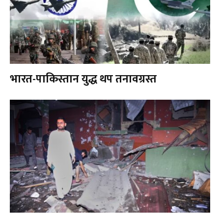
भारत-पाकिस्तान युद्ध थप तनावग्रस्त