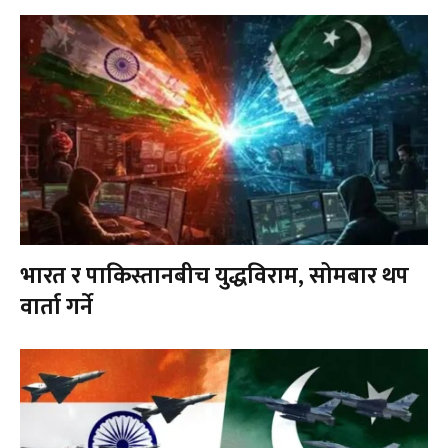
भारत र पाकिस्तानबीच युद्धविराम, सोमबार थप
वार्ता गर्ने