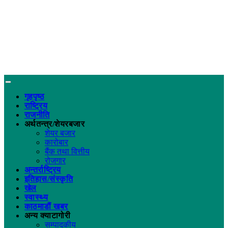
गृहपृष्ठ
राष्ट्रिय
राजनीति
अर्थतन्त्र/शेयरबजार
शेयर बजार
कारोबार
बैंक तथा वित्तीय
रोजगार
अन्तर्राष्ट्रिय
इतिहास/संस्कृति
खेल
स्वास्थ्य
काठमाडौं खबर
अन्य क्याटागोरी
सम्पादकीय