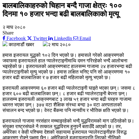
बालबालिकाहरुको चिहान बन्दै गाजा क्षेत्रः १००
दिनमा १० हजार भन्दा बढी बालबालिकाको मृत्यू
२ माघ २०८०
Share
Facebook
Twitter
LinkedIn
Email
काठमाडौं खबर
२ माघ २०८०
हमास इजरायल युद्धको १०२ दिन भएको छ। हमासले गरेको आक्रमणको
जवाफमा इजरायलले हाल प्यालेस्टाइनीमाथि दमन गरिरहेको भन्दै आलोचना
भइरहेको छ। इजरायलको आक्रमणबाट हालसम्म गाजामा २४ हजारभन्दा बढी
प्यालेस्टाइनीको मृत्यु भएको छ। हमास लक्षित भनिए पनि सो आक्रमणमा १०
हजार बढी बालबालिका र ७ हजार बढी महिलाको मृत्यु भएको छ।
इजरायली आक्रमणमा ६० हजार बढी प्यालेस्टाइनी घाइते भएका छन्। जसमा ८
हजार ६०० बढी बालबालिका छन्। ८ हजार बढी प्यालेस्टाइनी बेपत्ता छन्।
हालसम्म इजरायली आक्रमणबाट ३ लाख ५९ हजार भन्दा बढी घरहरु गाजामा
धवस्त भएका छन्। ३७४ वटा शैक्षिक संस्था बन्दा ३० वटा अस्पतालको
संचालन बन्द भएको छ। वेस्ट बैंकमा पनि मानवीय र भौतिक क्षति भएको छ।
इजरायलले गाजामा नरसंहार मच्चाइरहेको भन्दै युद्धविरामको माग उठिरहेको छ।
संयुक्त राष्ट्रसंघले नै तत्काल युद्धविराम हुनुपर्ने बताउँदै आएको छ। तर,
अमेरिका र केही पश्चिमा देशको सहायामा इजरायल प्यालेस्टाइनीहरु विरुद्ध
आक्रमण रोक्ने पक्षमा छैन। अमेरिकाले इजरायलप्रति लिएको नीतिको