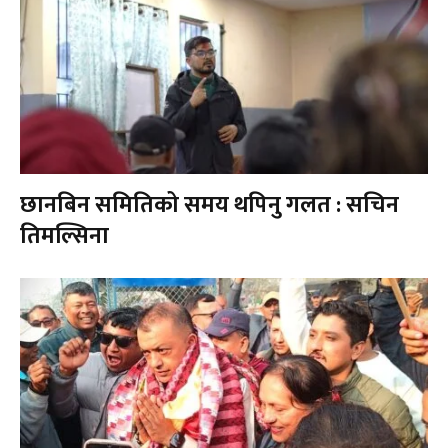
छानबिन समितिको समय थपिनु गलत : सचिन
तिमल्सिना