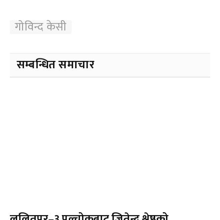
गोविन्द केसी
सम्बन्धित समाचार
ललितपुर–३ पुल्चोकबाट जितेन्द्र श्रेष्ठको