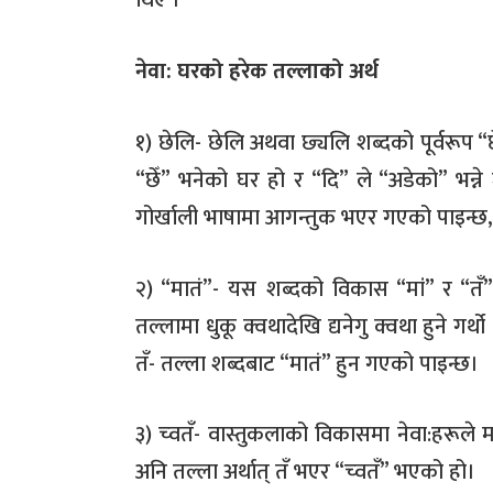
थिए ।
नेवा: घरको हरेक तल्लाको अर्थ
१) छेलि- छेलि अथवा छ्यलि शब्दको पूर्वरूप 
“छेँ” भनेको घर हो र “दि” ले “अडेको” भन्ने 
गोर्खाली भाषामा आगन्तुक भएर गएको पाइन्छ,
२) “मातं”- यस शब्दको विकास “मां” र “तँ”
तल्लामा धुकू क्वथादेखि द्यनेगु क्वथा हुने गर
तँ- तल्ला शब्दबाट “मातं” हुन गएको पाइन्छ।
३) च्वतँ- वास्तुकलाको विकासमा नेवा:हरूले म
अनि तल्ला अर्थात् तँ भएर “च्वतँ” भएको हो।