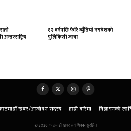
रातो
१२ वर्षपछि फेरि ब्युँतियो नगदेशको
ी अन्तरराष्ट्रिय
पुलिकिसी जात्रा
Facebook
X
Instagram
Pinterest
(Twitter)
काठमाडौँ खबर/आजीवन सदस्य
हाम्रो बारेमा
विज्ञापनको लाग
© 2026 काठमाडौं खबर सर्वाधिकार सुरक्षित