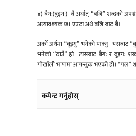
४) बैग:(बुइग:)- बै अर्थात् “बजि” शब्दको अप
अत्यावश्यक छ। एउटा अर्थ बजि बाट बै।
अर्को अर्थमा “बुइगु” भनेको पाक्नु। यसबाट 
भनेको “ठाउँ” हो। त्यसबाट बैग: र बुइग: शब्
गोर्खाली भाषामा आगन्तुक भएको हो। “गल” शब्
कमेन्ट गर्नुहोस्