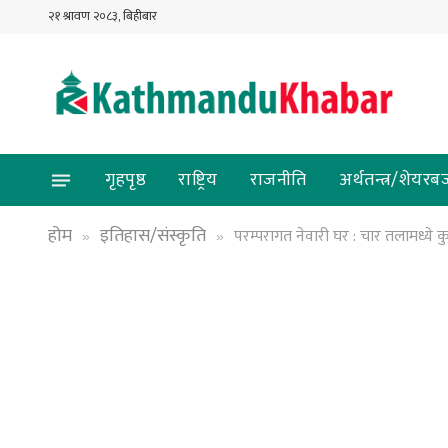
२१ श्रावण २०८३, बिहीबार
गृहपृष्ठ
राष्ट्रिय
राजनीति
अर्थतन्त्र/शेयरब
होम
इतिहास/संस्कृति
परम्परागत नेवारी घर : चार तलामध्ये क
»
»