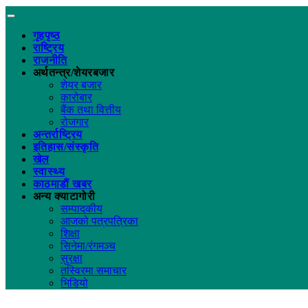
गृहपृष्ठ
राष्ट्रिय
राजनीति
अर्थतन्त्र/शेयरबजार
शेयर बजार
कारोबार
बैंक तथा वित्तीय
रोजगार
अन्तर्राष्ट्रिय
इतिहास/संस्कृति
खेल
स्वास्थ्य
काठमाडौं खबर
अन्य क्याटागोरी
सम्पादकीय
आजको पत्रपत्रिका
शिक्षा
सिनेमा/रंगमञ्च
सुरक्षा
तस्विरमा समाचार
भिडियो