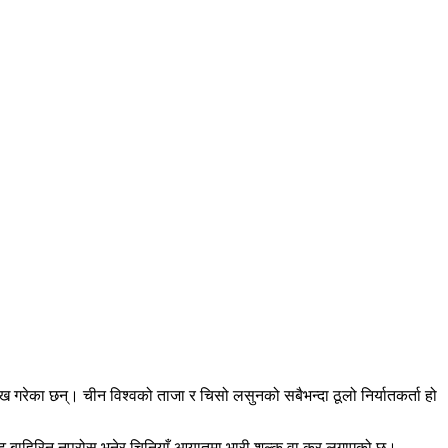
 गरेका छन्। चीन विश्‍वको ताजा र चिसो लसुनको सबैभन्दा ठूलो निर्यातकर्ता हो
 बाहिरिन नपरोस् भनेर चिनियाँ आयातमा भारी शुल्क वा कर लगाएको छ।