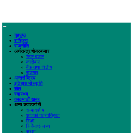
गृहपृष्ठ
राष्ट्रिय
राजनीति
अर्थतन्त्र/शेयरबजार
शेयर बजार
कारोबार
बैंक तथा वित्तीय
रोजगार
अन्तर्राष्ट्रिय
इतिहास/संस्कृति
खेल
स्वास्थ्य
काठमाडौं खबर
अन्य क्याटागोरी
सम्पादकीय
आजको पत्रपत्रिका
शिक्षा
सिनेमा/रंगमञ्च
सुरक्षा