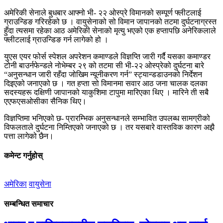
अमेरिकी सेनाले बुधबार आफ्नो भी- २२ ओस्प्रे विमानको सम्पूर्ण फ्लीटलाई
ग्राउन्डिङ गरिरहेको छ । वायुसेनाको सो विमान जापानको तटमा दुर्घटनाग्रस्त
हुँदा त्यसमा रहेका आठ अमेरिकी सेनाको मृत्यु भएको एक हप्तापछि अनेरिकलाले
फ्लीटलाई ग्राउन्डिङ गर्न लागेको हो ।
युएस एयर फोर्स स्पेशल अपरेशन कमाण्डले विज्ञप्ति जारी गर्दै यसका कमाण्डर
टोनी बाउर्नफेन्डले नोभेम्बर २९ को तटमा सी भी-२२ ओस्प्रेको दुर्घटना बारे
“अनुसन्धान जारी रहँदा जोखिम न्यूनीकरण गर्न” स्ट्यान्डडाउनको निर्देशन
दिइएको जनाएको छ । गत हप्ता सो विमानमा सवार आठ जना चालक दलका
सदस्यहरू दक्षिणी जापानको याकुशिमा टापुमा मारिएका थिए । मारिने ती सबै
एएफएसओसीका सैनिक थिए।
विज्ञप्तिमा भनिएको छ- प्रारम्भिक अनुसन्धानले सम्भावित उपलब्ध सामग्रीको
विफलताले दुर्घटना निम्तिएको जनाएको छ । तर यसबारे वास्तविक कारण अझै
पत्ता लागेको छैन।
कमेन्ट गर्नुहोस्
अमेरिका
वायुसेना
सम्बन्धित समाचार