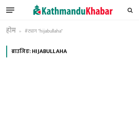
होम
#ट्याग "hijabullaha"
»
ब्राउजिङ:
HIJABULLAHA