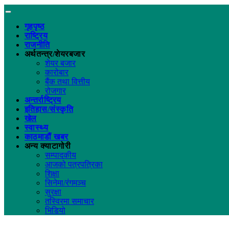
गृहपृष्ठ
राष्ट्रिय
राजनीति
अर्थतन्त्र/शेयरबजार
शेयर बजार
कारोबार
बैंक तथा वित्तीय
रोजगार
अन्तर्राष्ट्रिय
इतिहास/संस्कृति
खेल
स्वास्थ्य
काठमाडौं खबर
अन्य क्याटागोरी
सम्पादकीय
आजको पत्रपत्रिका
शिक्षा
सिनेमा/रंगमञ्च
सुरक्षा
तस्विरमा समाचार
भिडियो