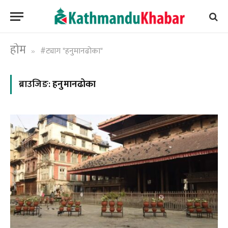
होम
#ट्याग "हनुमानढोका"
»
ब्राउजिङ:
हनुमानढोका