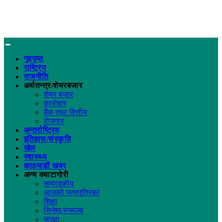
गृहपृष्ठ
राष्ट्रिय
राजनीति
अर्थतन्त्र/शेयरबजार
शेयर बजार
कारोबार
बैंक तथा वित्तीय
रोजगार
अन्तर्राष्ट्रिय
इतिहास/संस्कृति
खेल
स्वास्थ्य
काठमाडौं खबर
अन्य क्याटागोरी
सम्पादकीय
आजको पत्रपत्रिका
शिक्षा
सिनेमा/रंगमञ्च
सुरक्षा