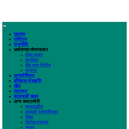
गृहपृष्ठ
राष्ट्रिय
राजनीति
अर्थतन्त्र/शेयरबजार
शेयर बजार
कारोबार
बैंक तथा वित्तीय
रोजगार
अन्तर्राष्ट्रिय
इतिहास/संस्कृति
खेल
स्वास्थ्य
काठमाडौं खबर
अन्य क्याटागोरी
सम्पादकीय
आजको पत्रपत्रिका
शिक्षा
सिनेमा/रंगमञ्च
सुरक्षा