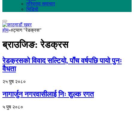
तस्विरमा समाचार
भिडियो
होम
»
#ट्याग "रेडक्रस"
ब्राउजिङ:
रेडक्रस
रेडक्रसको विवाद सल्टियो, पाँच वर्षपछि पायो पुनः
वैधता
२५ पुष २०८०
नागार्जुन नगरवासीलाई निः शुल्क रगत
५ पुष २०८०