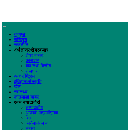
गृहपृष्ठ
राष्ट्रिय
राजनीति
अर्थतन्त्र/शेयरबजार
शेयर बजार
कारोबार
बैंक तथा वित्तीय
रोजगार
अन्तर्राष्ट्रिय
इतिहास/संस्कृति
खेल
स्वास्थ्य
काठमाडौं खबर
अन्य क्याटागोरी
सम्पादकीय
आजको पत्रपत्रिका
शिक्षा
सिनेमा/रंगमञ्च
सुरक्षा