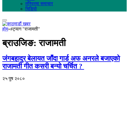
तस्विरमा समाचार
भिडियो
होम
»
#ट्याग "राजामती"
ब्राउजिङ:
राजामती
जंगबहादुर बेलायत जाँदा गार्ड अफ अनरले बजाएको
राजामती गीत कसरी बन्यो चर्चित ?
२५ पुष २०८०