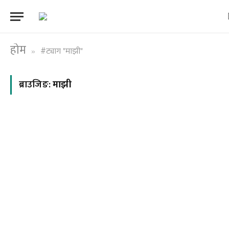
होम
#ट्याग "माझी"
»
ब्राउजिङ:
माझी