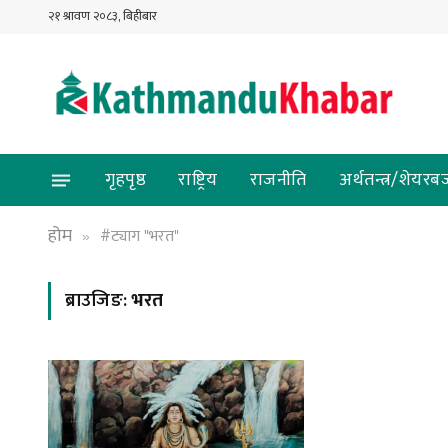
२१ श्रावण २०८३, बिहीबार
गृहपृष्ठ
राष्ट्रिय
राजनीति
अर्थतन्त्र/शेयरब
होम
#ट्याग "भरत"
»
ब्राउजिङ:
भरत