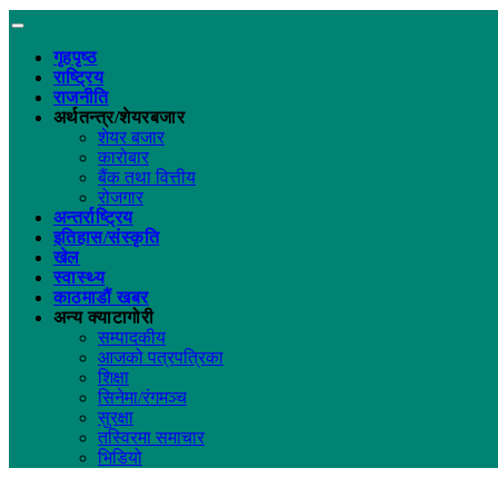
गृहपृष्ठ
राष्ट्रिय
राजनीति
अर्थतन्त्र/शेयरबजार
शेयर बजार
कारोबार
बैंक तथा वित्तीय
रोजगार
अन्तर्राष्ट्रिय
इतिहास/संस्कृति
खेल
स्वास्थ्य
काठमाडौं खबर
अन्य क्याटागोरी
सम्पादकीय
आजको पत्रपत्रिका
शिक्षा
सिनेमा/रंगमञ्च
सुरक्षा
तस्विरमा समाचार
भिडियो