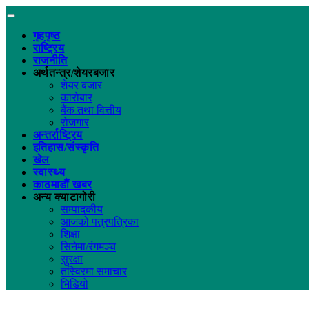
गृहपृष्ठ
राष्ट्रिय
राजनीति
अर्थतन्त्र/शेयरबजार
शेयर बजार
कारोबार
बैंक तथा वित्तीय
रोजगार
अन्तर्राष्ट्रिय
इतिहास/संस्कृति
खेल
स्वास्थ्य
काठमाडौं खबर
अन्य क्याटागोरी
सम्पादकीय
आजको पत्रपत्रिका
शिक्षा
सिनेमा/रंगमञ्च
सुरक्षा
तस्विरमा समाचार
भिडियो