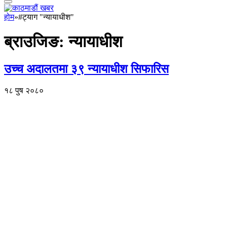
होम
»
#ट्याग "न्यायाधीश"
ब्राउजिङ:
न्यायाधीश
उच्च अदालतमा ३९ न्यायाधीश सिफारिस
१८ पुष २०८०