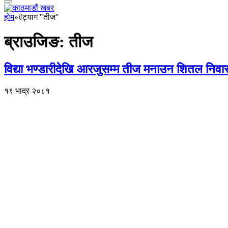
होम
»
#ट्याग "तीज"
ब्राउजिङ:
तीज
विद्या भण्डारीदेखि आरजुसम्म तीज मनाउन शितल निवासम
१९ भाद्र २०८१