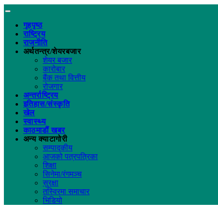
गृहपृष्ठ
राष्ट्रिय
राजनीति
अर्थतन्त्र/शेयरबजार
शेयर बजार
कारोबार
बैंक तथा वित्तीय
रोजगार
अन्तर्राष्ट्रिय
इतिहास/संस्कृति
खेल
स्वास्थ्य
काठमाडौं खबर
अन्य क्याटागोरी
सम्पादकीय
आजको पत्रपत्रिका
शिक्षा
सिनेमा/रंगमञ्च
सुरक्षा
तस्विरमा समाचार
भिडियो