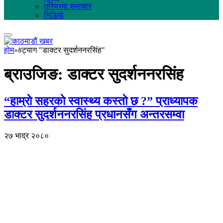
तस्विरमा समाचार
भिडियो
होम
»
#ट्याग "डाक्टर सुदर्शननरसिंह"
ब्राउजिङ:
डाक्टर सुदर्शननरसिंह
“हाम्राे सहरकाे स्वास्थ्य कस्ताे छ ?” प्राध्यापक
डाक्टर सुदर्शननरसिंह प्रधानसँग अन्तरसम्वा
२७ भाद्र २०८०