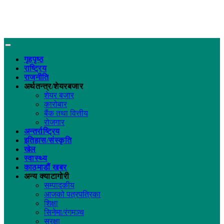
गृहपृष्ठ
राष्ट्रिय
राजनीति
अर्थतन्त्र/शेयरबजार
शेयर बजार
कारोबार
बैंक तथा वित्तीय
रोजगार
अन्तर्राष्ट्रिय
इतिहास/संस्कृति
खेल
स्वास्थ्य
काठमाडौं खबर
अन्य क्याटागोरी
सम्पादकीय
आजको पत्रपत्रिका
शिक्षा
सिनेमा/रंगमञ्च
सुरक्षा