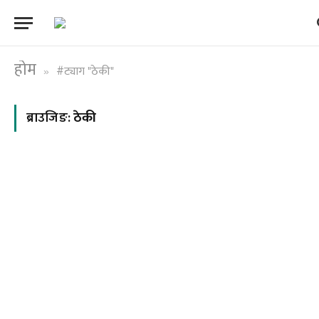
होम
#ट्याग "ठेकी"
»
ब्राउजिङ:
ठेकी