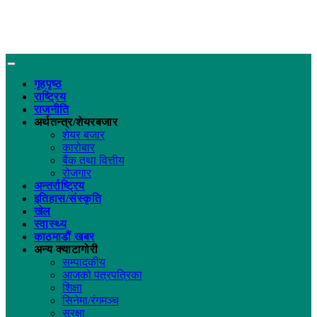
गृहपृष्ठ
राष्ट्रिय
राजनीति
अर्थतन्त्र/शेयरबजार
शेयर बजार
कारोबार
बैंक तथा वित्तीय
रोजगार
अन्तर्राष्ट्रिय
इतिहास/संस्कृति
खेल
स्वास्थ्य
काठमाडौं खबर
अन्य क्याटागोरी
सम्पादकीय
आजको पत्रपत्रिका
शिक्षा
सिनेमा/रंगमञ्च
सुरक्षा