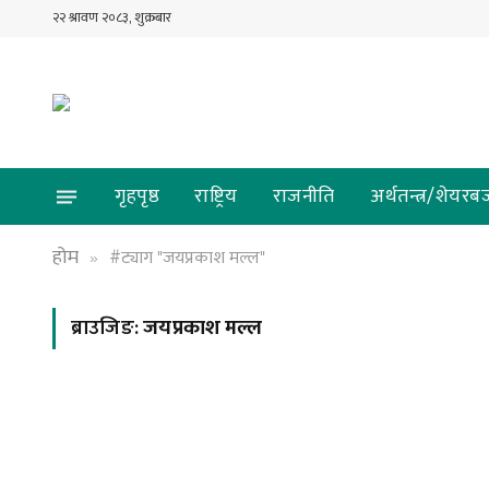
२२ श्रावण २०८३, शुक्रबार
गृहपृष्ठ
राष्ट्रिय
राजनीति
अर्थतन्त्र/शेयरब
होम
#ट्याग "जयप्रकाश मल्ल"
»
ब्राउजिङ:
जयप्रकाश मल्ल