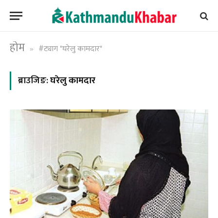
होम
#ट्याग "घरेलु कामदार"
»
ब्राउजिङ:
घरेलु कामदार