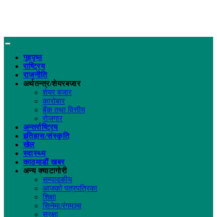
गृहपृष्ठ
राष्ट्रिय
राजनीति
अर्थतन्त्र/शेयरबजार
शेयर बजार
कारोबार
बैंक तथा वित्तीय
रोजगार
अन्तर्राष्ट्रिय
इतिहास/संस्कृति
खेल
स्वास्थ्य
काठमाडौं खबर
अन्य क्याटागोरी
सम्पादकीय
आजको पत्रपत्रिका
शिक्षा
सिनेमा/रंगमञ्च
सुरक्षा