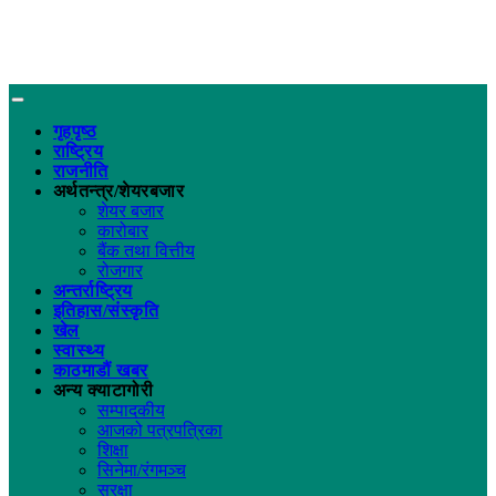
गृहपृष्ठ
राष्ट्रिय
राजनीति
अर्थतन्त्र/शेयरबजार
शेयर बजार
कारोबार
बैंक तथा वित्तीय
रोजगार
अन्तर्राष्ट्रिय
इतिहास/संस्कृति
खेल
स्वास्थ्य
काठमाडौं खबर
अन्य क्याटागोरी
सम्पादकीय
आजको पत्रपत्रिका
शिक्षा
सिनेमा/रंगमञ्च
सुरक्षा