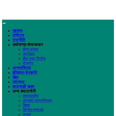
गृहपृष्ठ
राष्ट्रिय
राजनीति
अर्थतन्त्र/शेयरबजार
शेयर बजार
कारोबार
बैंक तथा वित्तीय
रोजगार
अन्तर्राष्ट्रिय
इतिहास/संस्कृति
खेल
स्वास्थ्य
काठमाडौं खबर
अन्य क्याटागोरी
सम्पादकीय
आजको पत्रपत्रिका
शिक्षा
सिनेमा/रंगमञ्च
सुरक्षा