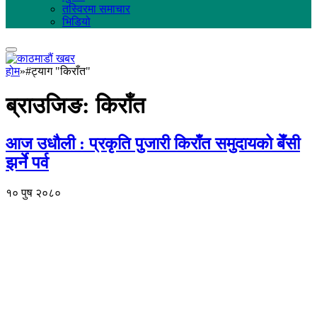
तस्विरमा समाचार
भिडियो
होम
»
#ट्याग "किराँत"
ब्राउजिङ:
किराँत
आज उधौली : प्रकृति पुजारी किराँत समुदायको बेँसी
झर्ने पर्व
१० पुष २०८०