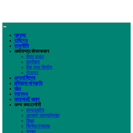
गृहपृष्ठ
राष्ट्रिय
राजनीति
अर्थतन्त्र/शेयरबजार
शेयर बजार
कारोबार
बैंक तथा वित्तीय
रोजगार
अन्तर्राष्ट्रिय
इतिहास/संस्कृति
खेल
स्वास्थ्य
काठमाडौं खबर
अन्य क्याटागोरी
सम्पादकीय
आजको पत्रपत्रिका
शिक्षा
सिनेमा/रंगमञ्च
सुरक्षा