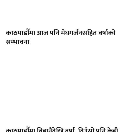
काठमाडौँमा आज पनि मेघगर्जनसहित वर्षाको
सम्भावना
काठमाडौँमा बिहानैदेखि वर्षा, दिउँसो पनि केही