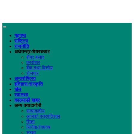
गृहपृष्ठ
राष्ट्रिय
राजनीति
अर्थतन्त्र/शेयरबजार
शेयर बजार
कारोबार
बैंक तथा वित्तीय
रोजगार
अन्तर्राष्ट्रिय
इतिहास/संस्कृति
खेल
स्वास्थ्य
काठमाडौं खबर
अन्य क्याटागोरी
सम्पादकीय
आजको पत्रपत्रिका
शिक्षा
सिनेमा/रंगमञ्च
सुरक्षा