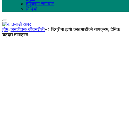
तस्विरमा समाचार
भिडियो
होम
»
जनजीवन/ जीवनशैली
»
८ डिग्रीमा झर्‍यो काठमाडौंको तापक्रम, दैनिक
घट्दैछ तापक्रम