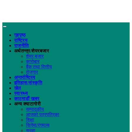
गृहपृष्ठ
राष्ट्रिय
राजनीति
अर्थतन्त्र/शेयरबजार
शेयर बजार
कारोबार
बैंक तथा वित्तीय
रोजगार
अन्तर्राष्ट्रिय
इतिहास/संस्कृति
खेल
स्वास्थ्य
काठमाडौं खबर
अन्य क्याटागोरी
सम्पादकीय
आजको पत्रपत्रिका
शिक्षा
सिनेमा/रंगमञ्च
सुरक्षा