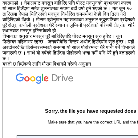
काठमाडौं । नेपालबाट मनसुन बाहिरिए पनि पोस्ट मनसुनको प्रभावका कारण
यो साल हिउँदमा समेत तुलनात्मक रूपमा बढी वर्षा हुने भएको छ । गत जुन १०
तारिखमा नेपाल भित्रिएको मनसुन निर्धारित समयभन्दा केही दिन ढिला गरी
बाहिरिएको थियो । मौसम पूर्वानुमान महाशाखाका अनुसार सुदूरपश्चिम प्रदेशको
पूरै क्षेत्र, कर्णाली प्रदेशका धेरै स्थान र लुम्बिनी प्रदेशको पश्चिमी क्षेत्रका थोरै
स्थानबाट मनसुन हटिसकेको हो।
विभागका अनुसार मनसुन पूरै बाहिरिएपछि पोस्ट मनसुन सुरु हुनेछ। जुन
डिसेम्बर महिनाभर रहन्छ। जनवरीदेखि विन्टर अर्थात् हिउँदयाम सुरु हुन्छ। यही
अक्टोबरदेखि डिसेम्बरसम्मको समयमा यो साल पोहोरभन्दा धेरै पानी पर्ने विभागले
जनाएको छ । साथै यो वर्षको हिउँदमा पोहोरको भन्दा गर्मी पनि धेरै हुने बताइएको
छ ।
यस्तो छ हिउँदको लागि मौसम विभागले गरेको अनुमान