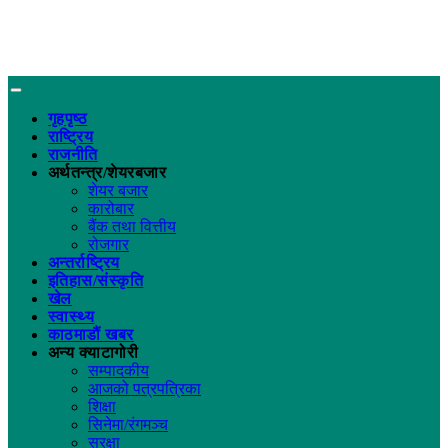
गृहपृष्ठ
राष्ट्रिय
राजनीति
अर्थतन्त्र/शेयरबजार
शेयर बजार
कारोबार
बैंक तथा वित्तीय
रोजगार
अन्तर्राष्ट्रिय
इतिहास/संस्कृति
खेल
स्वास्थ्य
काठमाडौं खबर
अन्य क्याटागोरी
सम्पादकीय
आजको पत्रपत्रिका
शिक्षा
सिनेमा/रंगमञ्च
सुरक्षा