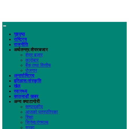
गृहपृष्ठ
राष्ट्रिय
राजनीति
अर्थतन्त्र/शेयरबजार
शेयर बजार
कारोबार
बैंक तथा वित्तीय
रोजगार
अन्तर्राष्ट्रिय
इतिहास/संस्कृति
खेल
स्वास्थ्य
काठमाडौं खबर
अन्य क्याटागोरी
सम्पादकीय
आजको पत्रपत्रिका
शिक्षा
सिनेमा/रंगमञ्च
सुरक्षा