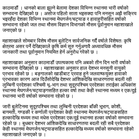
काठमाडौं । धानको बाला झुल्ने बेलामा देशका विभिन्न स्थानमा भारी वर्षाको
सम्भावना देखिएको छ । असोज पहिलो साता भइसक्दा पनि मनसुन अझै सक्रिय
भइरहँदा देशका विभिन्न स्थानमा मेघगर्जन/चट्याङ र हावाहुरीसहित वर्षाको
सम्भावना रहेको जल तथा मौसम विज्ञान विभागको मौसम पूर्वानुमान महाशाखाले
जनाएको छ ।
महाशाखाले सोमबार विशेष मौसम बुलेटिन सार्वजनिक गर्दै वर्षाले विशेषतः कृषि
क्षेत्रमा असर पर्ने देखिएकाले कृषि कर्म सुरु गर्नुअगावै अध्यावधिक मौसम
जानकारी तथा पूर्वानुमान नियमित हेर्न अनुरोध गरेको छ ।
महाशाखाका अनुसार काठमाडौं उपत्यकामा पनि अबको तीन दिन भारी वर्षाको
सम्भावना देखिएको छ । महाशाखाका अनुसार हाल देशभर मनसुनी वायुको
प्रभाव रहेको छ । बङ्गालको खाडीबाट प्रवाह हुने जलवाष्फयुक्त हावाको
प्रभावका कारण आज दिउँसोदेखि देशभर आंशिकदेखि साधारणतया बदली रही
लुम्बिनी प्रदेशका पश्चिमी भू–भाग तथा सुदूरपश्चिम प्रदेशका तराईका अधिकांश
स्थानमा मेघगर्जन/चट्याङ्गसहित हल्का वर्षा तथा केही स्थानमा मध्यम र एक/दुई
स्थानमा भारी वर्षाको सम्भावना रहेको छ ।
जारी बुलेटिनमा सुदूरपश्चिम तथा लुम्बिनी प्रदेशका बाँकी भूभाग, कोशी,
बागमती, गण्डकी र कर्णाली प्रदेशका केही स्थानमा मेघगर्जन/चट्याङसहित
हल्कादेखि मध्यम तथा मधेस प्रदेशका एक/दुई स्थानमा हल्का वर्षाको सम्भावना
रहेको छ । बुधबार देशभर आंशिकदेखि साधारणतया बदली रही सबै प्रदेशका
केही स्थानमा मेघगर्जन/चट्याङसहित हल्कादेखि मध्यम वर्षाको सम्भावना रहेको
महाशाखाले जनाएको छ ।