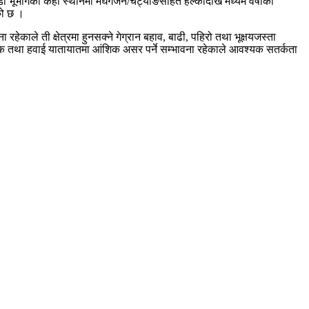
 भूभागका केही स्थानमा मेघगर्जन/चट्याङसहित हल्कादेखि मध्यम वर्षाको
को छ ।
हेकाले ती क्षेत्रमा हुनसक्ने गेग्रान बहाव, बाढी, पहिरो तथा भूक्षयजस्ता
सडक तथा हवाई यातायातमा आंशिक असर पर्ने सम्भावना रहेकाले आवश्यक सतर्कता