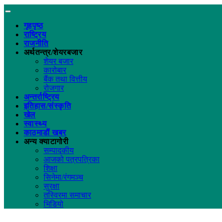
गृहपृष्ठ
राष्ट्रिय
राजनीति
अर्थतन्त्र/शेयरबजार
शेयर बजार
कारोबार
बैंक तथा वित्तीय
रोजगार
अन्तर्राष्ट्रिय
इतिहास/संस्कृति
खेल
स्वास्थ्य
काठमाडौं खबर
अन्य क्याटागोरी
सम्पादकीय
आजको पत्रपत्रिका
शिक्षा
सिनेमा/रंगमञ्च
सुरक्षा
तस्विरमा समाचार
भिडियो