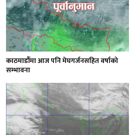
काठमाडौँमा आज पनि मेघगर्जनसहित वर्षाको
सम्भावना