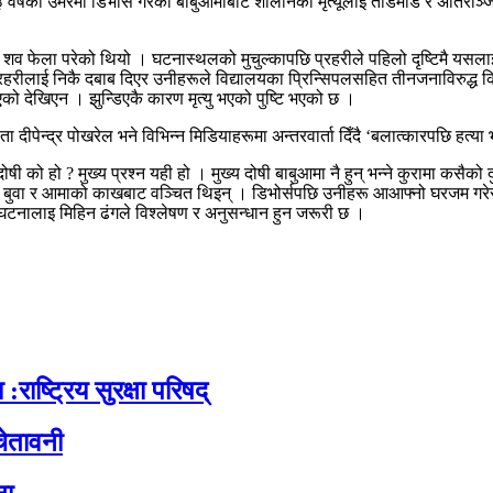
वर्षको उमेरमा डिभोर्स गरेका बाबुआमाबाटै शालीनको मृत्यूलाई तोडमोड र अतिरञ्जि
 फेला परेको थियो । घटनास्थलको मुचुल्कापछि प्रहरीले पहिलो दृष्टिमै यसलाई 
हरीलाई निकै दबाब दिएर उनीहरूले विद्यालयका प्रिन्सिपलसहित तीनजनाविरुद्ध क
ो देखिएन । झुन्डिएकै कारण मृत्यु भएको पुष्टि भएको छ ।
दीपेन्द्र पोखरेल भने विभिन्न मिडियाहरूमा अन्तरवार्ता दिँदै ‘बलात्कारपछि हत्य
ी को हो ? मुख्य प्रश्न यही हो । मुख्य दोषी बाबुआमा नै हुन् भन्ने कुरामा कसै
बुवा र आमाको काखबाट वञ्चित थिइन् । डिभोर्सपछि उनीहरू आआफ्नो घरजम गरेर 
यो घटनालाइ मिहिन ढंगले विश्लेषण र अनुसन्धान हुन जरूरी छ ।
:राष्ट्रिय सुरक्षा परिषद्
ेतावनी