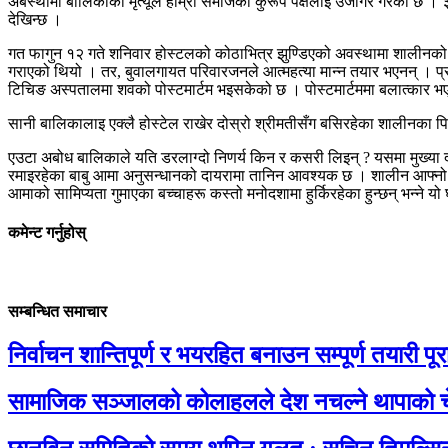
अबस्थामा बालिकाको मृत्यूले हाम्रो समाजको कुरूप पक्षलाइ उजागर गरेको छ । ३ 
देखिन्छ ।
गत फागुन १२ गते शनिवार होस्टलको कोठाभित्र झुण्डिएको अवस्थामा शालीनको शव
गराएको थियो । तर, बुवालगायत परिवारजनले आत्महत्या मान्न तयार भएनन् । प्र
टिचिङ अस्पतालमा शवको पोस्टमार्टम भइसकेको छ । पोस्टमार्टममा बलात्कार भएक
सानी बालिकालाइ एक्लै होस्टेल राखेर दोस्रो श्रीमतीसँग बसिरहेका शालीनका पिता 
एउटा अबोध बालिकाले यति डरलाग्दो निणर्य किन र कसरी लिइन् ? यसमा मुख्या दोष
रमाइरहेका बाबु आमा अनुसन्धानको दायरामा तानिन आवश्यक छ । शालीन आफ्नो 
आमाको सामिप्यता गुमाएका बच्चाहरू कस्तो मनोदशामा हुर्किरहेका हुन्छन् भन्ने 
कमेन्ट गर्नुहोस्
सम्बन्धित समाचार
निर्वाचन शान्तिपूर्ण र भयरहित बनाउन सम्पूर्ण तयारी पूरा 
सामाजिक सञ्जालको कोलाहलले देश नचल्ने थापाको च