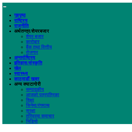
गृहपृष्ठ
राष्ट्रिय
राजनीति
अर्थतन्त्र/शेयरबजार
शेयर बजार
कारोबार
बैंक तथा वित्तीय
रोजगार
अन्तर्राष्ट्रिय
इतिहास/संस्कृति
खेल
स्वास्थ्य
काठमाडौं खबर
अन्य क्याटागोरी
सम्पादकीय
आजको पत्रपत्रिका
शिक्षा
सिनेमा/रंगमञ्च
सुरक्षा
तस्विरमा समाचार
भिडियो