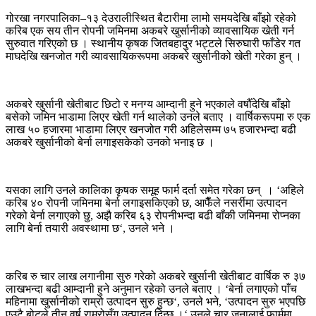
गोरखा नगरपालिका
–
१३ देउरालीस्थित बैटारीमा लामो समयदेखि बाँझो रहेको
करिब एक सय तीन रोपनी जमिनमा अकबरे खुर्सानीको व्यावसायिक खेती गर्न
सुरुवात गरिएको छ । स्थानीय कृषक जितबहादुर भट्टले सिरुघारी फाँडेर गत
माघदेखि खनजोत गरी व्यावसायिकरूपमा अकबरे खुर्सानीको खेती गरेका हुन् ।
अकबरे खुर्सानी खेतीबाट छिटो र मनग्य आम्दानी हुने भएकाले वर्षौँदेखि बाँझो
बसेको जमिन भाडामा लिएर खेती गर्न थालेको उनले बताए । वार्षिकरूपमा रु एक
लाख ५० हजारमा भाडामा लिएर खनजोत गरी अहिलेसम्म ७५ हजारभन्दा बढी
अकबरे खुर्सानीको बेर्ना लगाइसकेको उनको भनाइ छ ।
यसका लागि उनले कालिका कृषक समूह फार्म दर्ता समेत गरेका छन्
।
‘
अहिले
करिब ४० रोपनी जमिनमा बेर्ना लगाइसकिएको छ
,
आफैँले नसर्रीमा उत्पादन
गरेको बेर्ना लगाएको छु
,
अझै करिब ६३ रोपनीभन्दा बढी बाँकी जमिनमा रोप्नका
लागि बेर्ना तयारी अवस्थामा छ
‘,
उनले भने ।
करिब रु चार लाख लगानीमा सुरु गरेको अकबरे खुर्सानी खेतीबाट वार्षिक रु ३७
लाखभन्दा बढी आम्दानी हुने अनुमान रहेको उनले बताए ।
‘
बेर्ना लगाएको पाँच
महिनामा खुर्सानीको राम्रो उत्पादन सुरु हुन्छ
‘,
उनले भने
, ‘
उत्पादन सुरु भएपछि
एउटै बोटले तीन वर्ष राम्रोसँग उत्पादन दिन्छ ।
‘
उनले चार जनालाई फार्ममा