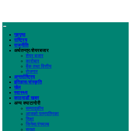
गृहपृष्ठ
राष्ट्रिय
राजनीति
अर्थतन्त्र/शेयरबजार
शेयर बजार
कारोबार
बैंक तथा वित्तीय
रोजगार
अन्तर्राष्ट्रिय
इतिहास/संस्कृति
खेल
स्वास्थ्य
काठमाडौं खबर
अन्य क्याटागोरी
सम्पादकीय
आजको पत्रपत्रिका
शिक्षा
सिनेमा/रंगमञ्च
सुरक्षा