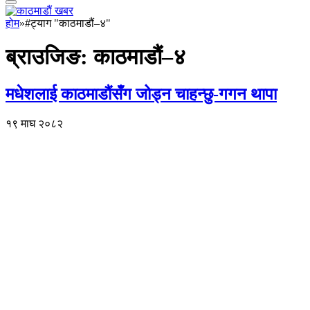
होम
»
#ट्याग "काठमाडौं–४"
ब्राउजिङ:
काठमाडौं–४
मधेशलाई काठमाडौंसँग जोड्न चाहन्छु-गगन थापा
१९ माघ २०८२