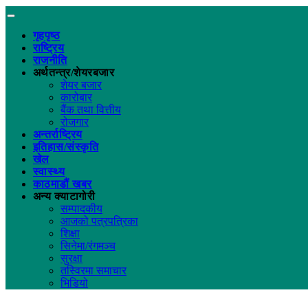
गृहपृष्ठ
राष्ट्रिय
राजनीति
अर्थतन्त्र/शेयरबजार
शेयर बजार
कारोबार
बैंक तथा वित्तीय
रोजगार
अन्तर्राष्ट्रिय
इतिहास/संस्कृति
खेल
स्वास्थ्य
काठमाडौं खबर
अन्य क्याटागोरी
सम्पादकीय
आजको पत्रपत्रिका
शिक्षा
सिनेमा/रंगमञ्च
सुरक्षा
तस्विरमा समाचार
भिडियो